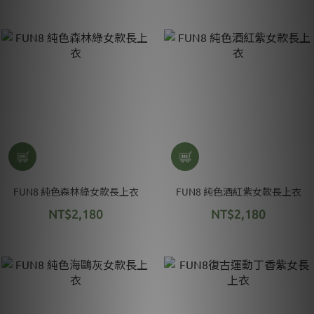
FUN8 純色森林綠女款長上衣
FUN8 純色酒紅紫女款長上衣
NT$2,180
NT$2,180