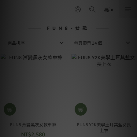
FUN8-女款
商品排序
每頁顯示 24 個
FUN8 漸變黑灰女款車褲
FUN8 Y2K美學土耳其藍女長
上衣
NT$2,580