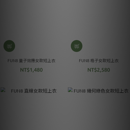
FUN8 量子效應女款短上衣
FUN8 格子女款短上衣
NT$1,480
NT$2,580