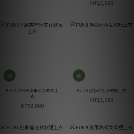
NT$2,080
FUN8 Y2K美學米灰女款長上
FUN8 迷彩砂色女款短上衣
衣
NT$1,680
NT$2,080