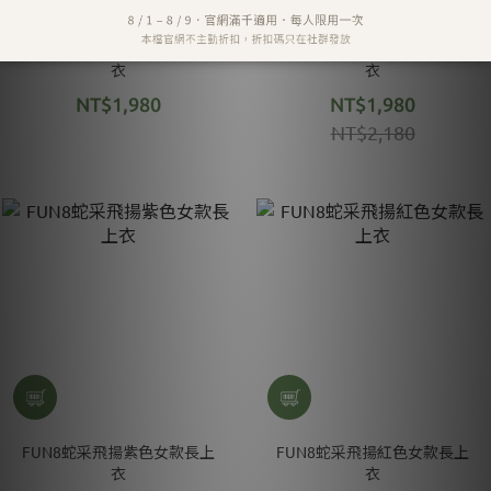
FUN8復古運動復古紫女長上
FUN8蛇采飛揚灰色女款長上
衣
衣
NT$1,980
NT$1,980
NT$2,180
FUN8蛇采飛揚紫色女款長上
FUN8蛇采飛揚紅色女款長上
衣
衣