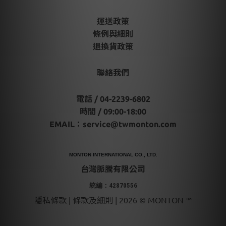
運送政策
條例與細則
退換貨政策
聯絡我們
電話 / 04-2239-6802
時間 / 09:00-18:00
EMAIL：
service@twmonton.com
MONTON INTERNATIONAL CO., LTD.
台灣脈騰有限公司
統編：42870556
隱私條款 | 條款及細則 | 2026 © MONTON ™