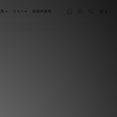
服務
Q & A
經銷商據點