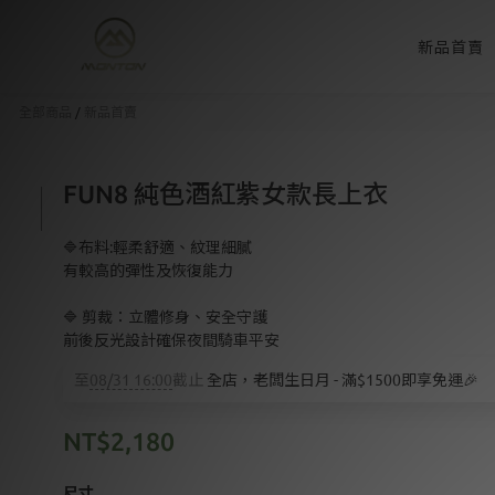
新品首賣
全部商品
/
新品首賣
FUN8 純色酒紅紫女款長上衣
🔷布料:輕柔舒適、紋理細膩
有較高的彈性及恢復能力
🔷 剪裁：立體修身、安全守護
前後反光設計確保夜間騎車平安
至
08/31 16:00
截止
全店，老闆生日月 - 滿$1500即享免運🎉
NT$2,180
尺寸