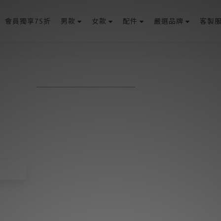
會員獨享75折
男款
女款
配件
嚴選品牌
客製