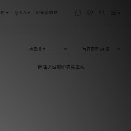
服務
Q & A
經銷商據點
商品排序
每頁顯示 24 個