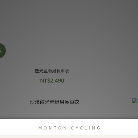
塵光藍粉男長車衣
NT$2,490