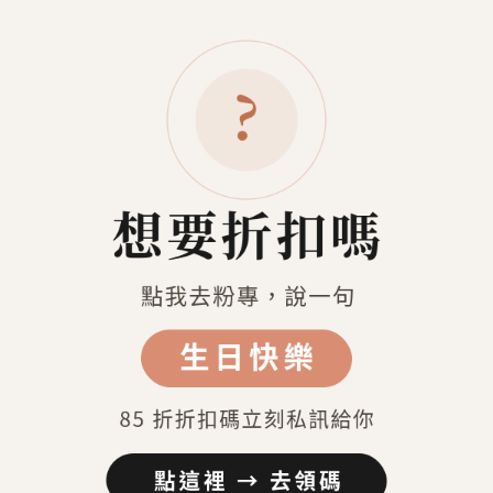
沙漠微光暗綠男長車衣
NT$2,490