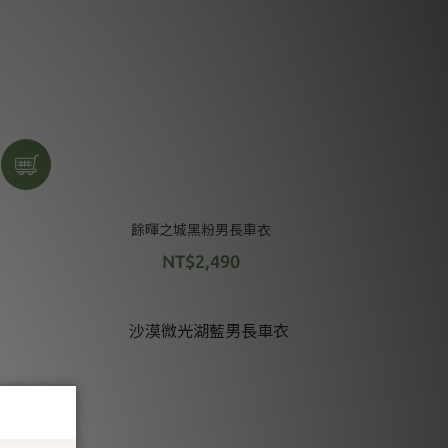
餘暉之城黑粉男長車衣
NT$2,490