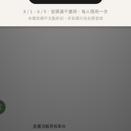
星塵深藍男長車衣