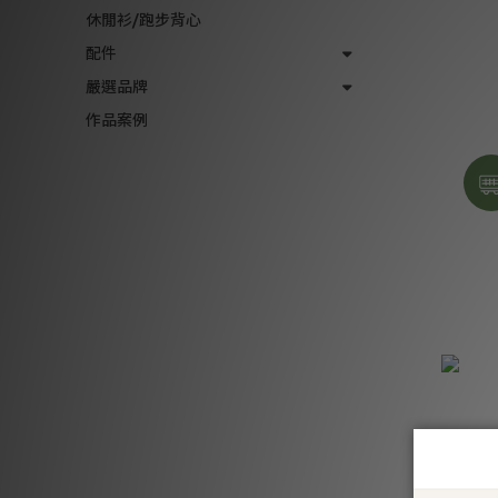
休閒衫/跑步背心
配件
嚴選品牌
作品案例