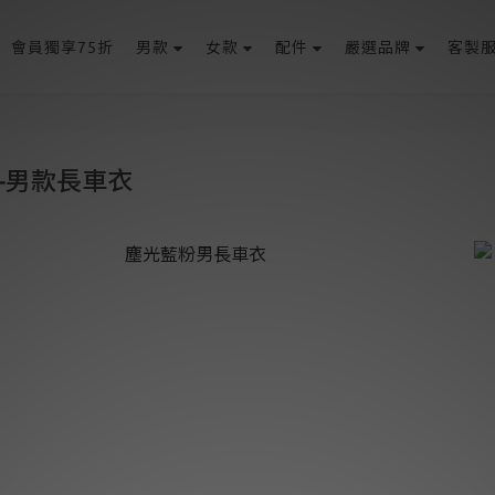
會員獨享75折
男款
女款
配件
嚴選品牌
客製
T-男款長車衣