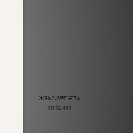
沙漠微光湖藍男長車衣
NT$2,490