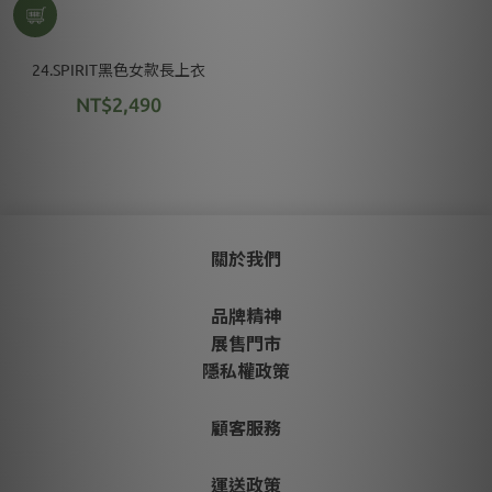
24.SPIRIT黑色女款長上衣
NT$2,490
關於我們
品牌精神
展售門市
隱私權政策
顧客服務
運送政策