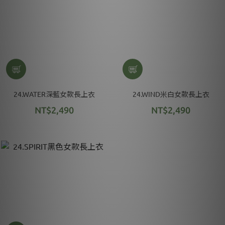
24.WATER深藍女款長上衣
24.WIND米白女款長上衣
NT$2,490
NT$2,490