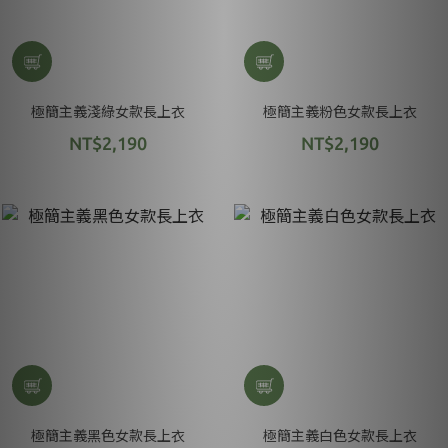
極簡主義淺綠女款長上衣
極簡主義粉色女款長上衣
NT$2,190
NT$2,190
極簡主義黑色女款長上衣
極簡主義白色女款長上衣