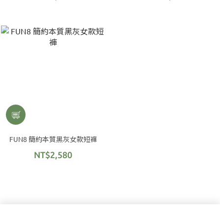
FUN8 簡約本質黑灰女款短褲
NT$2,580