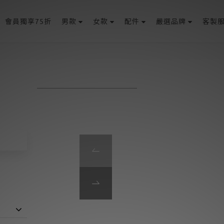
會員獨享75折
男款
女款
配件
嚴選品牌
客製