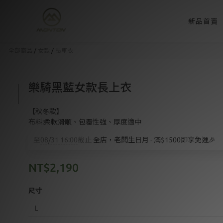
新品首賣
全部商品
/
女款
/
長車衣
樂騎黑藍女款長上衣
【秋冬款】
布料:柔軟滑順、包覆性強、厚度適中
至
08/31 16:00
截止
全店，老闆生日月 - 滿$1500即享免運🎉
NT$2,190
尺寸