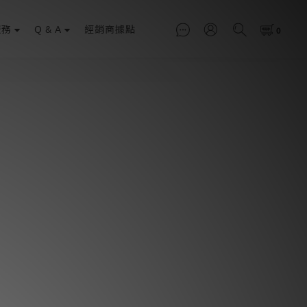
服務
Q & A
經銷商據點