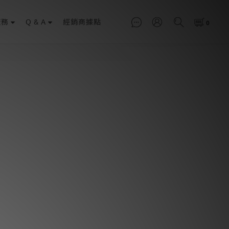
服務
Q & A
經銷商據點