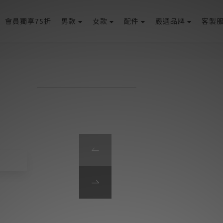
會員獨享75折
男款
女款
配件
嚴選品牌
客製