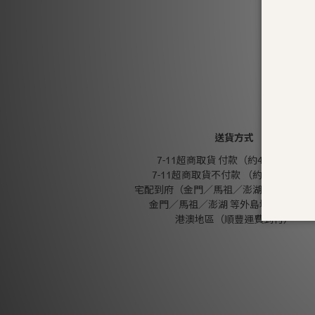
送貨方式
7-11超商取貨 付款（約4-5天送達）
7-11超商取貨不付款 （約4-5天送達
宅配到府（金門／馬祖／澎湖 外島地區除
金門／馬祖／澎湖 等外島地區（郵寄
港澳地區（順豐運費到付）