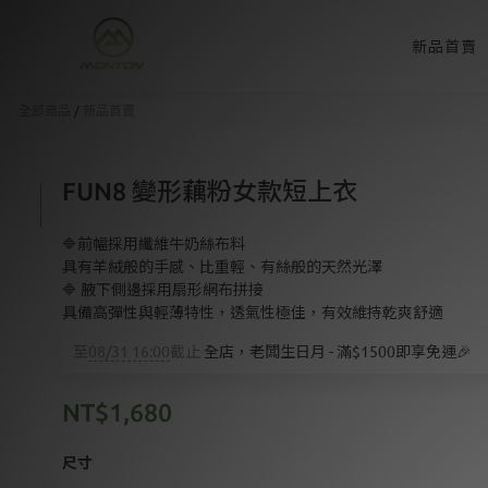
新品首賣
全部商品
/
新品首賣
FUN8 變形藕粉女款短上衣
🔷前幅採用纖維牛奶絲布料
具有羊絨般的手感、比重輕、有絲般的天然光澤
🔷 腋下側邊採用扇形網布拼接
具備高彈性與輕薄特性，透氣性極佳，有效維持乾爽舒適
至
08/31 16:00
截止
全店，老闆生日月 - 滿$1500即享免運🎉
NT$1,680
尺寸