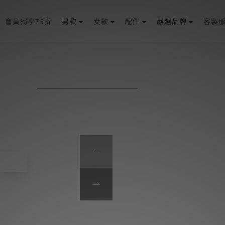
會員獨享75折
男款
女款
配件
嚴選品牌
客製