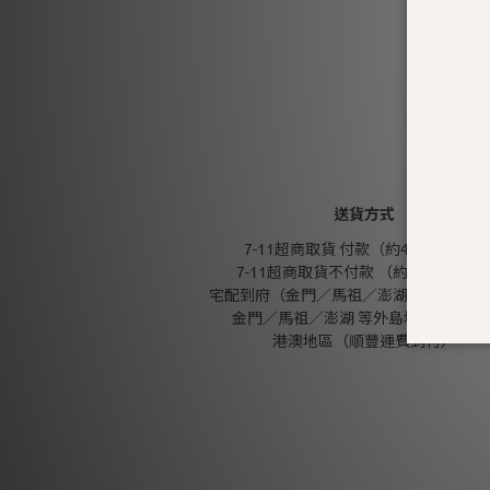
送貨方式
7-11超商取貨 付款（約4-5天送達）
7-11超商取貨不付款 （約4-5天送達
宅配到府（金門／馬祖／澎湖 外島地區除
金門／馬祖／澎湖 等外島地區（郵寄
港澳地區（順豐運費到付）