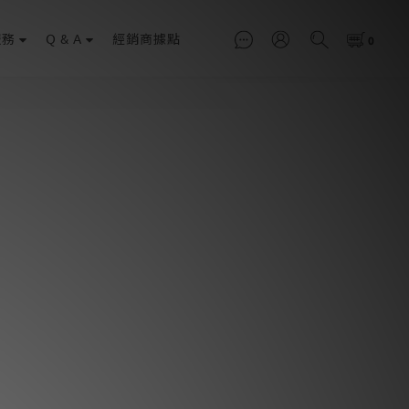
服務
Q & A
經銷商據點