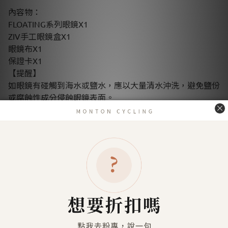
內容物：
FLOATING系列眼鏡X1
ZIV手工眼鏡盒X1
眼鏡布X1
保證卡X1
【提醒】
如眼鏡有碰觸到海水或鹽水，應以大量清水沖洗，避免鹽份
或腐蝕性成分侵蝕眼鏡表面。
請勿將眼鏡置於潮濕或高溫空間，例如封閉未啟動的車。
了解更多