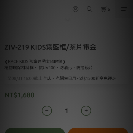
ZIV-219 KIDS霧藍框/茶片電金
❰RACE KIDS 孩童運動太陽眼鏡❱
植物環保材料框、 抗UV400、防油污、防撞鏡片
至
08/31 16:00
截止
全店，老闆生日月 - 滿$1500即享免運🎉
NT$1,680