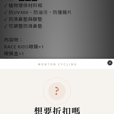
✓ 植物環保材料框
✓ 抗UV400、防油污、防撞鏡片
✓ 防滑鼻墊與腳墊
✓ 可調整防滑鼻墊
內容物：
RACE KIDS眼鏡×1
眼鏡盒×1
眼鏡袋×1
保證卡×1
了解更多