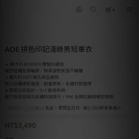
AOE 拼色印記淺綠男短車衣
🔸 義大利 BORGINI 雙豎向織造
線性結構支撐輪廓，騎乘姿態俐落不臃腫
🔸義大利 MITI 微孔再生織物
微孔結構透氣循環，輕量柔軟，永續材質選擇
🔸透氣分區設計・3+1 後袋收納
腋下與背部微孔結構快速排汗，YKK 全開拉鍊順暢好穿脫
至
08/31 16:00
截止
全店，老闆生日月 - 滿$1500即享免運🎉
NT$3,490