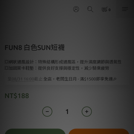
FUN8 白色SUN短襪
💥網狀通風設計：特殊結構形成通風區，提升濕度調節與透氣性
💥加固萊卡鞋墊：提供良好支撐與穩定性，減少騎乘疲勞
至
08/31 16:00
截止
全店，老闆生日月 - 滿$1500即享免運🎉
NT$188