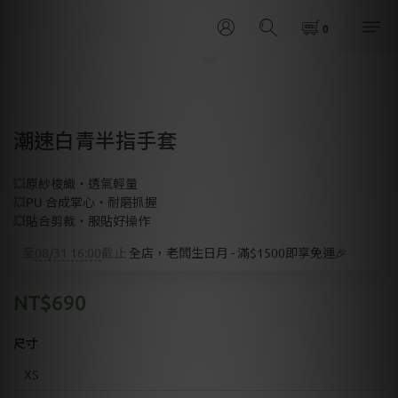
潮速白青半指手套
💥原紗梭織・透氣輕量
💥PU 合成掌心・耐磨抓握
💥貼合剪裁・服貼好操作
至
08/31 16:00
截止
全店，老闆生日月 - 滿$1500即享免運🎉
NT$690
尺寸