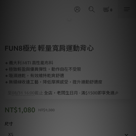
FUN8極光 輕量寬肩運動背心
🔸義大利 MITI 高性能布料
🔸極致輕盈與優異彈性，動作自在不受限
🔸吸濕速乾，有效維持乾爽舒適
🔸無縫線收邊工藝，降低摩擦感受，提升運動舒適度
至
08/31 16:00
截止
全店，老闆生日月 - 滿$1500即享免運🎉
NT$1,080
NT$1,380
尺寸