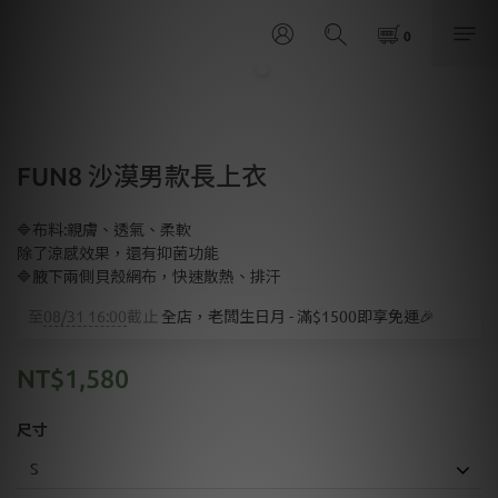
FUN8 沙漠男款長上衣
🔷布料:親膚、透氣、柔軟
除了涼感效果，還有抑菌功能
🔷腋下兩側貝殼網布，快速散熱、排汗
至
08/31 16:00
截止
全店，老闆生日月 - 滿$1500即享免運🎉
NT$1,580
尺寸