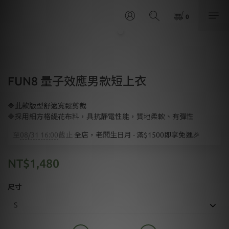
FUN8 量子效應男款短上衣
🔷此款版型舒適寬鬆剪裁
🔷採用細方格緹花布料，具抗靜電性能，質地柔軟、有彈性
至
08/31 16:00
截止
全店，老闆生日月 - 滿$1500即享免運🎉
NT$1,480
尺寸