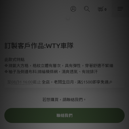
訂製客戶作品:WTY車隊
此款式特點
🔷滌氨大方格，格紋立體有層次，具有彈性，穿著舒適不緊繃
🔷袖子及側邊布料:滌綸橫條網，清爽透氣、有效排汗
至
08/31 16:00
截止
全店，老闆生日月 - 滿$1500即享免運🎉
若想購買，請聯絡我們。
聯絡我們