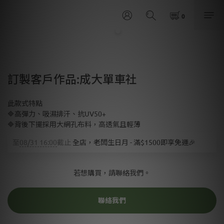
訂製客戶作品:成大單車社
此款式特點
🔷高彈力、吸濕排汗、抗UV50+
🔷背後下擺採用大網孔布料，高透氣且輕薄
至
08/31 16:00
截止
全店，老闆生日月 - 滿$1500即享免運🎉
若想購買，請聯絡我們。
聯絡我們