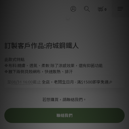
訂製客戶作品:府城鋼鐵人
此款式特點 
🔷布料:親膚、透氣、柔軟 除了涼感效果，還有抑菌功能 
🔷腋下兩側貝殼網布，快速散熱、排汗
至
08/31 16:00
截止
全店，老闆生日月 - 滿$1500即享免運🎉
若想購買，請聯絡我們。
聯絡我們