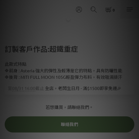
訂製客戶作品:超鐵重症
此款式特點
🔷前身 : Asteria 強大的彈性及輕薄是它的特點，具有防曬性能
🔷後背 : MITI FULL MOON 105G輕盈彈力布料，有效吸濕排汗
至
08/31 16:00
截止
全店，老闆生日月 - 滿$1500即享免運🎉
若想購買，請聯絡我們。
聯絡我們