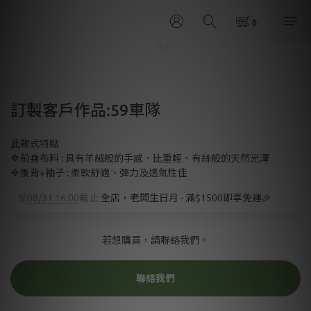
訂製客戶作品:59車隊
此款式特點
🔷前身布料 : 具有羊絨般的手感、比重輕、有絲般的天然光澤
🔷後背+袖子 : 柔軟舒適、彈力及透氣性佳
至
08/31 16:00
截止
全店，老闆生日月 - 滿$1500即享免運🎉
若想購買，請聯絡我們。
聯絡我們