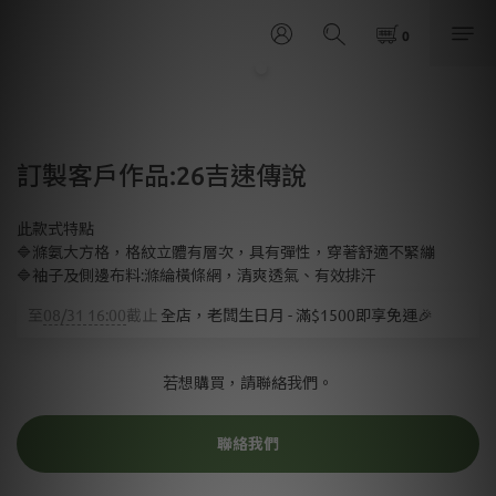
訂製客戶作品:26吉速傳說
此款式特點
🔷滌氨大方格，格紋立體有層次，具有彈性，穿著舒適不緊繃
🔷袖子及側邊布料:滌綸橫條網，清爽透氣、有效排汗
至
08/31 16:00
截止
全店，老闆生日月 - 滿$1500即享免運🎉
若想購買，請聯絡我們。
聯絡我們