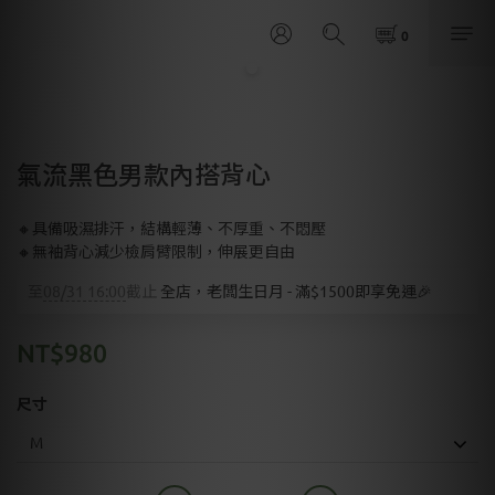
氣流黑色男款內搭背心
🔸具備吸濕排汗，結構輕薄、不厚重、不悶壓
🔸無袖背心減少檢肩臂限制，伸展更自由
至
08/31 16:00
截止
全店，老闆生日月 - 滿$1500即享免運🎉
NT$980
尺寸