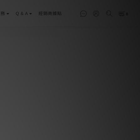
服務
Q & A
經銷商據點