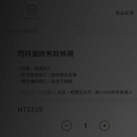
新品首賣
全部商品
/
新品首賣
閃特墨綠男款棉襪
✅耐磨、吸濕排汗
✅足弓環抱設計，提供穩定支撐
✅彈性羅紋襪口，貼合不勒腿
至
08/31 16:00
截止
全店，老闆生日月 - 滿$1500即享免運🎉
NT$259