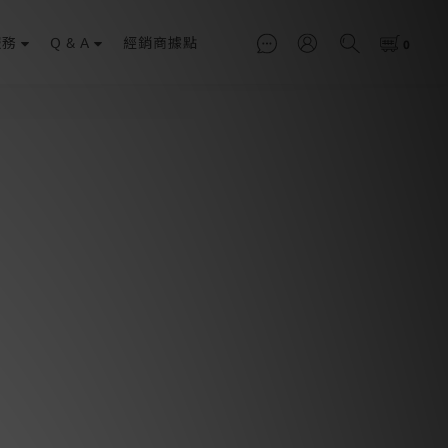
服務
Q & A
經銷商據點