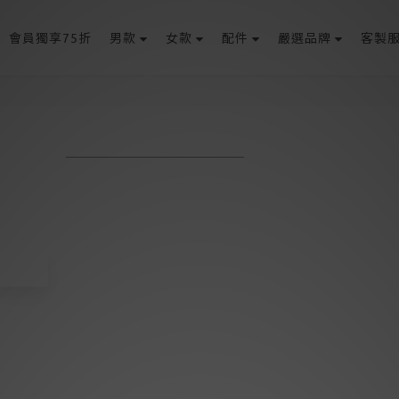
會員獨享75折
男款
女款
配件
嚴選品牌
客製