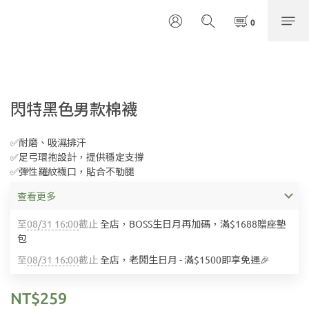
閃特黑色男款棉襪
✅耐磨、吸濕排汗
✅足弓環抱設計，提供穩定支撐
✅彈性羅紋襪口，貼合不勒腿
查看更多
至
08/31 16:00
截止
全店，BOSS生日月再加碼，滿$1688贈座墊
包
至
08/31 16:00
截止
全店，老闆生日月 - 滿$1500即享免運🎉
NT$259