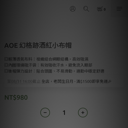
AOE 幻格跡酒紅小布帽
💥輕薄透氣布料：梭織結合網眼結構，高效吸濕
💥內圈環繞吸汗袋：有效吸收汗水，避免流入眼部
💥後帽彈力設計：貼合頭圍、不易滑動，運動中穩定舒適
至
08/31 16:00
截止
全店，老闆生日月 - 滿$1500即享免運🎉
NT$980