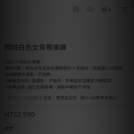
閃特白色女背帶車褲
➭EIT X-TREME褲墊 : 
義大利製，專為女性生理結構開發的 V 型設計，搭配植入式凝膠，
長途騎乘也透氣、不悶熱
➭蘇菲亞布料 : 高彈性、不勒肉，完美貼合並穩定大腿肌群
➭吊帶加固 : 強化支撐結構，運動中服貼不滑落
至
08/31 16:00
截止
全店，老闆生日月 - 滿$1500即享免運🎉
NT$2,990
尺寸