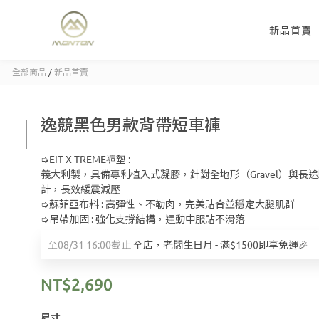
新品首賣
全部商品
/
新品首賣
逸競黑色男款背帶短車褲
➭EIT X-TREME褲墊 : 
義大利製，具備專利植入式凝膠，針對全地形（Gravel）與長
計，長效緩震減壓
➭蘇菲亞布料 : 高彈性、不勒肉，完美貼合並穩定大腿肌群
➭吊帶加固 : 強化支撐結構，運動中服貼不滑落
至
08/31 16:00
截止
全店，老闆生日月 - 滿$1500即享免運🎉
NT$2,690
尺寸