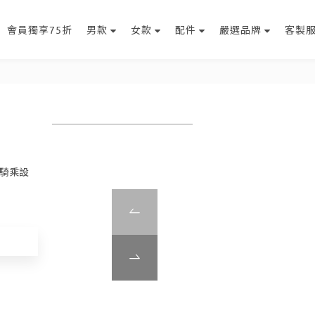
會員獨享75折
男款
女款
配件
嚴選品牌
客製
途騎乘設