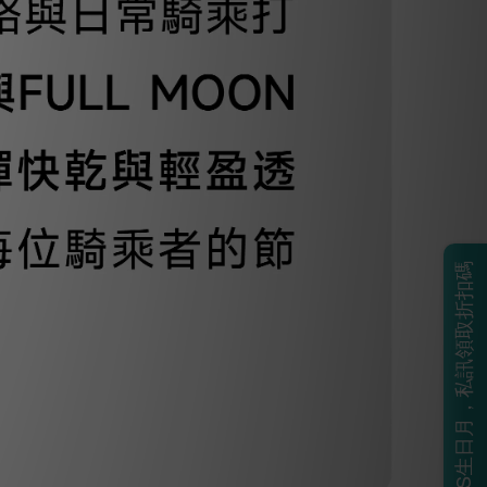
BOSS生日月，私訊領取折扣碼