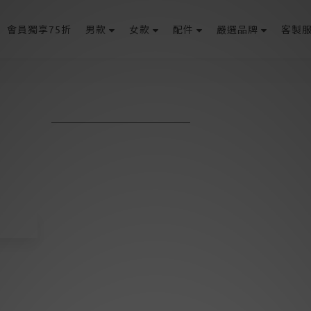
會員獨享75折
男款
女款
配件
嚴選品牌
客製