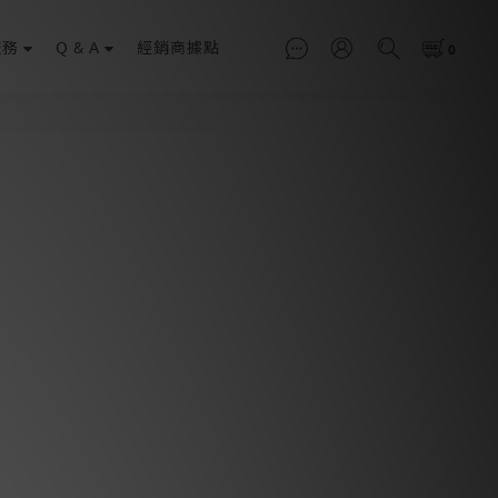
服務
Q & A
經銷商據點