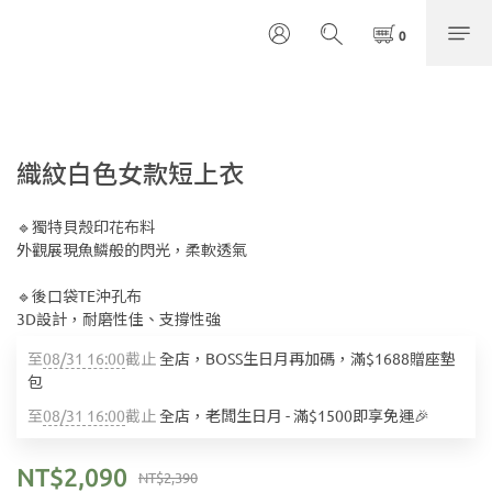
織紋白色女款短上衣
🔹獨特貝殼印花布料
外觀展現魚鱗般的閃光，柔軟透氣
🔹後口袋TE沖孔布
3D設計，耐磨性佳、支撐性強
至
08/31 16:00
截止
全店，BOSS生日月再加碼，滿$1688贈座墊
包
至
08/31 16:00
截止
全店，老闆生日月 - 滿$1500即享免運🎉
NT$2,090
NT$2,390