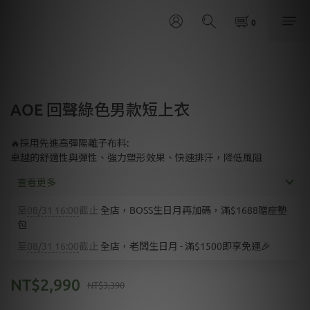
AOE 回聲綠色男款短上衣
🔥採用先進高彈陽離子布料:
卓越的舒適性與彈性、強力塑形效果、快速排汗，降低風阻
查看更多
至
08/31 16:00
截止
全店，BOSS生日月再加碼，滿$1688贈座墊
包
至
08/31 16:00
截止
全店，老闆生日月 - 滿$1500即享免運🎉
NT$2,990
NT$3,390