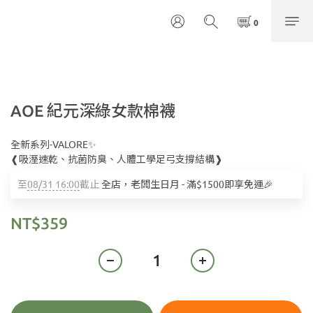
AOE 紀元深綠女款棉襪
全新系列-VALORE✨
❰吸溼速乾、抗菌防臭、人體工學足弓支撐結構❱
至
08/31 16:00
截止
全店，老闆生日月 - 滿$1500即享免運🎉
NT$359