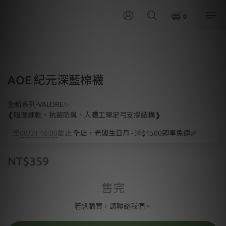
AOE 紀元深藍棉襪
全新系列-VALORE✨
❰吸溼速乾、抗菌防臭、人體工學足弓支撐結構❱
至
08/31 16:00
截止
全店，老闆生日月 - 滿$1500即享免運🎉
NT$359
售完
若想購買，請聯絡我們。