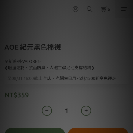
AOE 紀元黑色棉襪
全新系列-VALORE✨
❰吸溼速乾、抗菌防臭、人體工學足弓支撐結構❱
至
08/31 16:00
截止
全店，老闆生日月 - 滿$1500即享免運🎉
NT$359