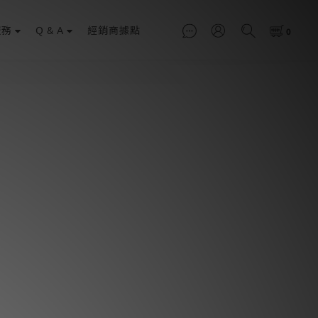
服務
Q & A
經銷商據點