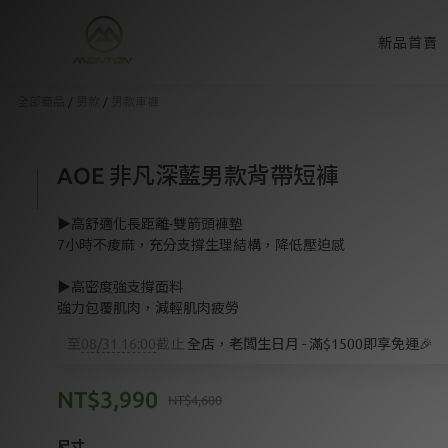
新品首賣
全部商品
/
男款
/
男款車褲
AOE 非凡深藍男款背帶短褲
▶️高舒適化長距離-雙箭頭褲墊
7小時不痠麻，充分支撐生理結構，降低壓迫感
▶️高密度強支撐面料
強力包覆肌肉，減輕肌肉疲勞
至
08/31 16:00
截止
全店，老闆生日月 - 滿$1500即享免運🎉
NT$3,990
NT$4,600
尺寸