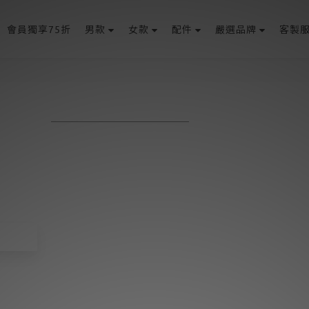
會員獨享75折
男款
女款
配件
嚴選品牌
客製