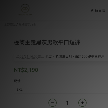
新品首賣
全部商品
/
會員獨享75折
極簡主義黑灰男款平口短褲
至
08/31 16:00
截止
全店，老闆生日月 - 滿$1500即享免運🎉
NT$2,190
尺寸