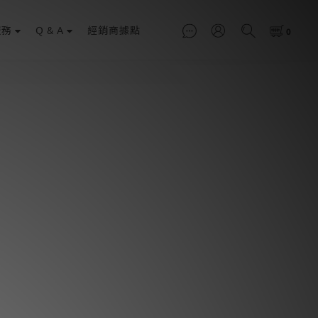
服務
Q & A
經銷商據點