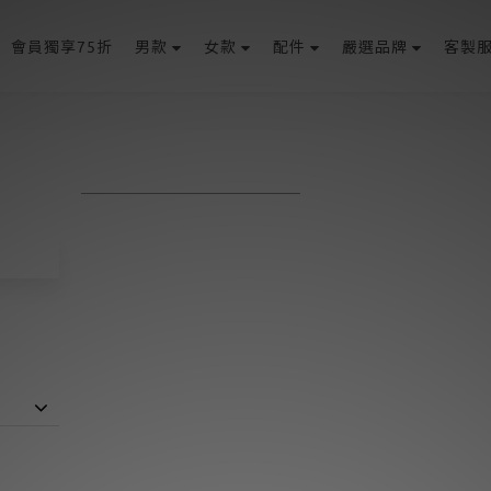
會員獨享75折
男款
女款
配件
嚴選品牌
客製