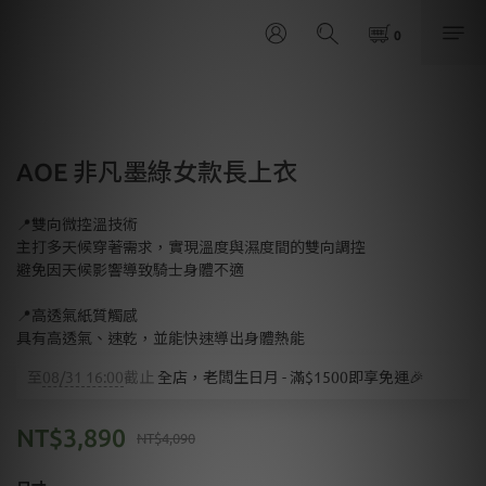
AOE 非凡墨綠女款長上衣
📍雙向微控溫技術
主打多天候穿著需求，實現溫度與濕度間的雙向調控
避免因天候影響導致騎士身體不適
📍高透氣紙質觸感
具有高透氣、速乾，並能快速導出身體熱能
至
08/31 16:00
截止
全店，老闆生日月 - 滿$1500即享免運🎉
NT$3,890
NT$4,090