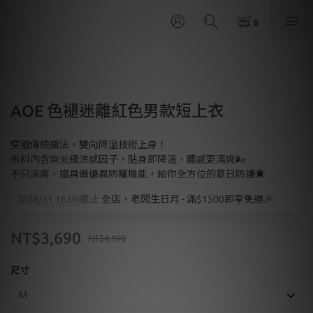
AOE 色褪迷離紅色男款短上衣
突破傳統織法，雙向降溫技術上身！
布料內含奈米級涼感因子，貼身即降溫，體感更清爽🌬️
不只涼爽，還具備優異防曬機能，給你全方位的夏日防護☀️
至
08/31 16:00
截止
全店，老闆生日月 - 滿$1500即享免運🎉
NT$3,690
NT$4,190
尺寸