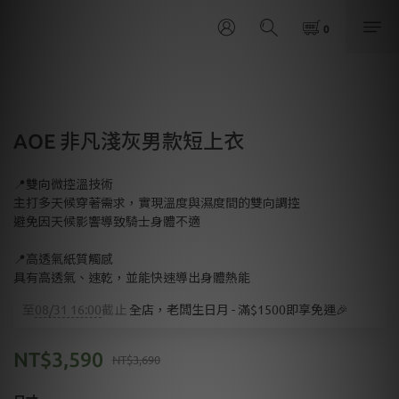
AOE 非凡淺灰男款短上衣
📍雙向微控溫技術
主打多天候穿著需求，實現溫度與濕度間的雙向調控
避免因天候影響導致騎士身體不適
📍高透氣紙質觸感
具有高透氣、速乾，並能快速導出身體熱能
至
08/31 16:00
截止
全店，老闆生日月 - 滿$1500即享免運🎉
NT$3,590
NT$3,690