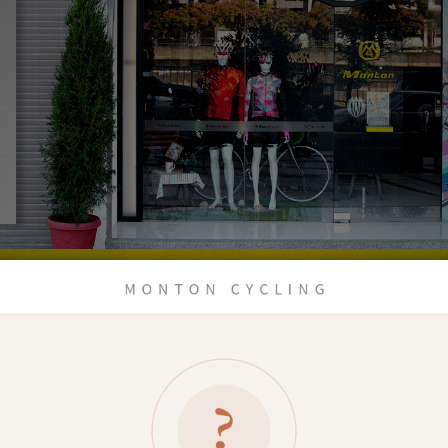
https://goo.gl/maps/iHAwTXZ7tdD2